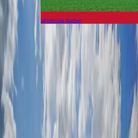
Windmühle Meiẞen