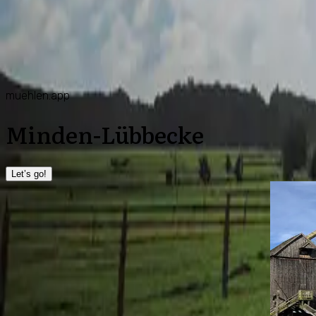
muehlen.app
Minden-Lübbecke
Let’s go!