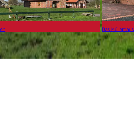
men
Das Müllerhau